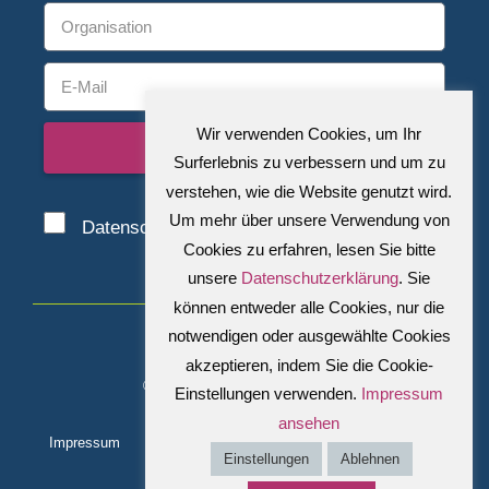
Wir verwenden Cookies, um Ihr
Abonnieren
Surferlebnis zu verbessern und um zu
verstehen, wie die Website genutzt wird.
Um mehr über unsere Verwendung von
Datenschutzbestimmungen
zustimmen.
Cookies zu erfahren, lesen Sie bitte
A
unsere
Datenschutzerklärung
. Sie
l
können entweder alle Cookies, nur die
t
notwendigen oder ausgewählte Cookies
e
akzeptieren, indem Sie die Cookie-
r
© 2026 Alle Rechte vorbehalten.
Einstellungen verwenden.
Impressum
n
ansehen
a
Impressum
Datenschutz
Kontakt
Einstellungen
Ablehnen
t